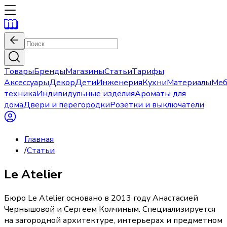
Товары
Бренды
Магазины
Статьи
Тарифы
Аксессуары
Декор
Дети
Инженерия
Кухни
Материалы
Меб
техника
Индивидульные изделия
Ароматы для
дома
Двери и перегородки
Розетки и выключатели
Главная
/
Статьи
Le Atelier
Бюро Le Atelier основано в 2013 году Анастасией
Чернышовой и Сергеем Колчиным. Специализируется
на загородной архитектуре, интерьерах и предметном