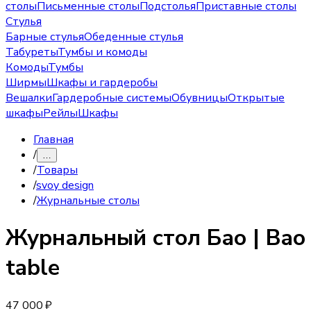
столы
Письменные столы
Подстолья
Приставные столы
Стулья
Барные стулья
Обеденные стулья
Табуреты
Тумбы и комоды
Комоды
Тумбы
Ширмы
Шкафы и гардеробы
Вешалки
Гардеробные системы
Обувницы
Открытые
шкафы
Рейлы
Шкафы
Главная
/
…
/
Товары
/
svoy design
/
Журнальные столы
Журнальный стол
Бао | Bao
table
47 000 ₽