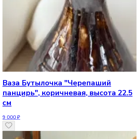
Ваза
Бутылочка "Черепаший
панцирь", коричневая, высота 22.5
см
9 000 ₽