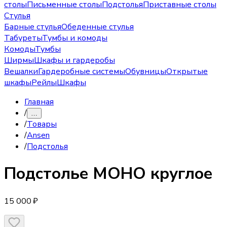
столы
Письменные столы
Подстолья
Приставные столы
Стулья
Барные стулья
Обеденные стулья
Табуреты
Тумбы и комоды
Комоды
Тумбы
Ширмы
Шкафы и гардеробы
Вешалки
Гардеробные системы
Обувницы
Открытые
шкафы
Рейлы
Шкафы
Главная
/
…
/
Товары
/
Ansen
/
Подстолья
Подстолье
МОНО круглое
15 000 ₽