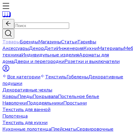
Товары
Бренды
Магазины
Статьи
Тарифы
Аксессуары
Декор
Дети
Инженерия
Кухни
Материалы
Меб
техника
Индивидульные изделия
Ароматы для
дома
Двери и перегородки
Розетки и выключатели
Все категории
Текстиль
Гобелены
Декоративные
подушки
Декоративные чехлы
Ковры
Пледы
Покрывала
Постельное белье
Наволочки
Пододеяльники
Простыни
Текстиль для ванной
Полотенца
Текстиль для кухни
Кухонные полотенца
Плейсматы
Сервировочные