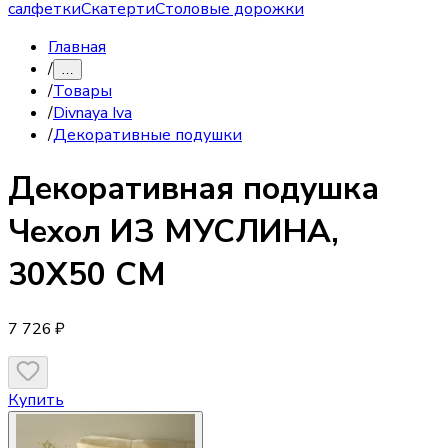
салфетки
Скатерти
Столовые дорожки
Главная
/
…
/
Товары
/
Divnaya Iva
/
Декоративные подушки
Декоративная подушка
Чехол ИЗ МУСЛИНА,
30Х50 СМ
7 726 ₽
Купить