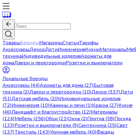
Товары
Бренды
Магазины
Статьи
Тарифы
Аксессуары
Декор
Дети
Инженерия
Кухни
Материалы
Меб
техника
Индивидульные изделия
Ароматы для
дома
Двери и перегородки
Розетки и выключатели
Локальные бренды
Аксессуары (44)
Ароматы для дома (27)
Бытовая
техника (2)
Двери и перегородки (10)
Декор (337)
Дети
(51)
Детская мебель (20)
Индивидуальные изделия
(72)
Инженерия (10)
Камины и печи (1)
Краска (27)
Кухня
(46)
Ландшафт и благоустройство (12)
Материалы
(124)
Мебель (256)
Обои (21)
Окна (2)
Плитка (38)
Посуда
(133)
Розетки и выключатели (9)
Сантехника (25)
Свет
(137)
Текстиль (143)
Уличная мебель (40)
Фасады