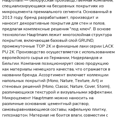
Hauptmann — белорусская производственная компания,
специализирующаяся на бесшовных покрытиях из
микроцемента премиального сегмента. Основанный в
2013 году, бренд разрабатывает, производит и
наносит декоративные покрытия для стен и полов,
предлагая комплексные решения "под ключ". В основе
технологии Hauptmann лежит многослойная структура
покрытия, включающая базовый слой GRUND,
промежуточные TOP 2K и финишные лаки серии LACK
PU 2K. Производство осуществляется с использованием
европейского сырья из Германии, Нидерландов и
Бельгии. Компания позиционирует свою продукцию
как материалы немецкого качества, что отражается в
названии бренда. Ассортимент включает коллекции
напольных покрытий (Mono, Nature, Texture, Art) и
стеновых решений (Mono, Classic, Nature, Cover, Storm),
различающихся текстурой и визуальными эффектами.
Микроцемент Hauptmann можно наносить на
различные основания: цементный раствор,
самовыравнивающиеся составы, кафельную плитку,
гипсокартон. Материал не боится влаги, совместим с