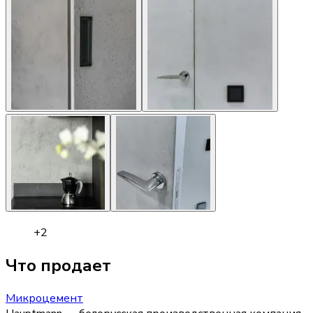
+
2
Что продает
Микроцемент