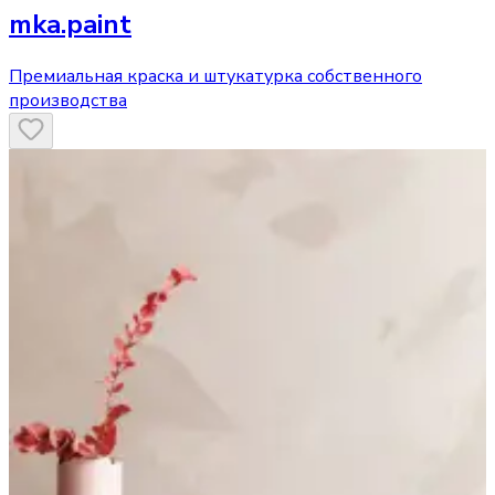
mka.paint
Премиальная краска и штукатурка собственного
производства