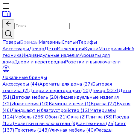
Товары
Бренды
Магазины
Статьи
Тарифы
Аксессуары
Декор
Дети
Инженерия
Кухни
Материалы
Меб
техника
Индивидульные изделия
Ароматы для
дома
Двери и перегородки
Розетки и выключатели
Локальные бренды
Аксессуары (44)
Ароматы для дома (27)
Бытовая
техника (2)
Двери и перегородки (10)
Декор (337)
Дети
(51)
Детская мебель (20)
Индивидуальные изделия
(72)
Инженерия (10)
Камины и печи (1)
Краска (27)
Кухня
(46)
Ландшафт и благоустройство (12)
Материалы
(124)
Мебель (256)
Обои (21)
Окна (2)
Плитка (38)
Посуда
(133)
Розетки и выключатели (9)
Сантехника (25)
Свет
(137)
Текстиль (143)
Уличная мебель (40)
Фасады