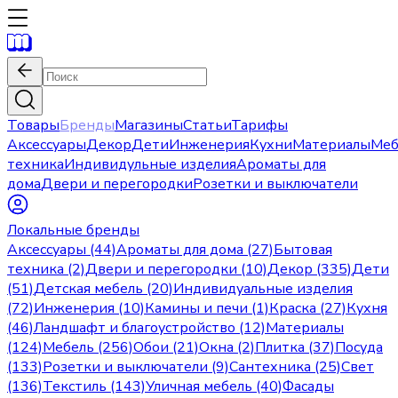
Товары
Бренды
Магазины
Статьи
Тарифы
Аксессуары
Декор
Дети
Инженерия
Кухни
Материалы
Меб
техника
Индивидульные изделия
Ароматы для
дома
Двери и перегородки
Розетки и выключатели
Локальные бренды
Аксессуары (44)
Ароматы для дома (27)
Бытовая
техника (2)
Двери и перегородки (10)
Декор (335)
Дети
(51)
Детская мебель (20)
Индивидуальные изделия
(72)
Инженерия (10)
Камины и печи (1)
Краска (27)
Кухня
(46)
Ландшафт и благоустройство (12)
Материалы
(124)
Мебель (256)
Обои (21)
Окна (2)
Плитка (37)
Посуда
(133)
Розетки и выключатели (9)
Сантехника (25)
Свет
(136)
Текстиль (143)
Уличная мебель (40)
Фасады