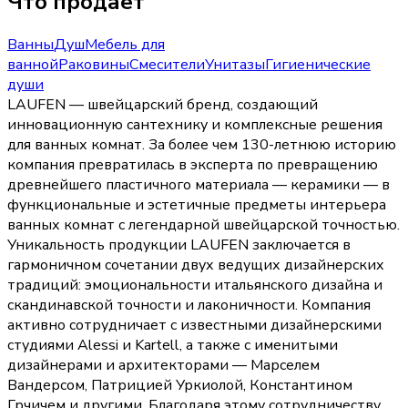
Что продает
Ванны
Душ
Мебель для
ванной
Раковины
Смесители
Унитазы
Гигиенические
души
LAUFEN — швейцарский бренд, создающий
инновационную сантехнику и комплексные решения
для ванных комнат. За более чем 130-летнюю историю
компания превратилась в эксперта по превращению
древнейшего пластичного материала — керамики — в
функциональные и эстетичные предметы интерьера
ванных комнат с легендарной швейцарской точностью.
Уникальность продукции LAUFEN заключается в
гармоничном сочетании двух ведущих дизайнерских
традиций: эмоциональности итальянского дизайна и
скандинавской точности и лаконичности. Компания
активно сотрудничает с известными дизайнерскими
студиями Alessi и Kartell, а также с именитыми
дизайнерами и архитекторами — Марселем
Вандерсом, Патрицией Уркиолой, Константином
Грчичем и другими. Благодаря этому сотрудничеству