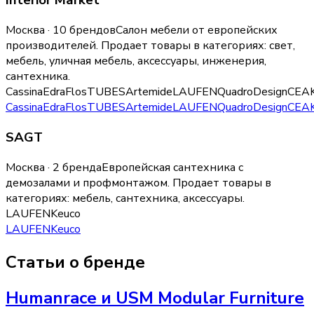
Interior Market
Москва · 10 брендов
Салон мебели от европейских
производителей.
Продает товары в категориях:
свет,
мебель, уличная мебель, аксессуары, инженерия,
сантехника
.
Cassina
Edra
Flos
TUBES
Artemide
LAUFEN
QuadroDesign
CEA
Cassina
Edra
Flos
TUBES
Artemide
LAUFEN
QuadroDesign
CEA
SAGT
Москва · 2 бренда
Европейская сантехника с
демозалами и профмонтажом.
Продает товары в
категориях:
мебель, сантехника, аксессуары
.
LAUFEN
Keuco
LAUFEN
Keuco
Статьи о бренде
Humanrace и USM Modular Furniture