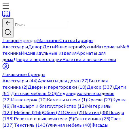
Товары
Бренды
Магазины
Статьи
Тарифы
Аксессуары
Декор
Дети
Инженерия
Кухни
Материалы
Меб
техника
Индивидульные изделия
Ароматы для
дома
Двери и перегородки
Розетки и выключатели
Локальные бренды
Аксессуары (44)
Ароматы для дома (27)
Бытовая
техника (2)
Двери и перегородки (10)
Декор (337)
Дети
(51)
Детская мебель (20)
Индивидуальные изделия
(72)
Инженерия (10)
Камины и печи (1)
Краска (27)
Кухня
(46)
Ландшафт и благоустройство (12)
Материалы
(124)
Мебель (256)
Обои (21)
Окна (2)
Плитка (38)
Посуда
(133)
Розетки и выключатели (9)
Сантехника (25)
Свет
(137)
Текстиль (143)
Уличная мебель (40)
Фасады