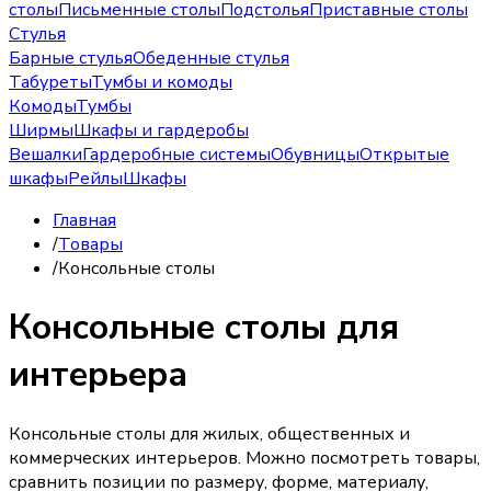
столы
Письменные столы
Подстолья
Приставные столы
Стулья
Барные стулья
Обеденные стулья
Табуреты
Тумбы и комоды
Комоды
Тумбы
Ширмы
Шкафы и гардеробы
Вешалки
Гардеробные системы
Обувницы
Открытые
шкафы
Рейлы
Шкафы
Главная
/
Товары
/
Консольные столы
Консольные столы для
интерьера
Консольные столы для жилых, общественных и
коммерческих интерьеров. Можно посмотреть товары,
сравнить позиции по размеру, форме, материалу,