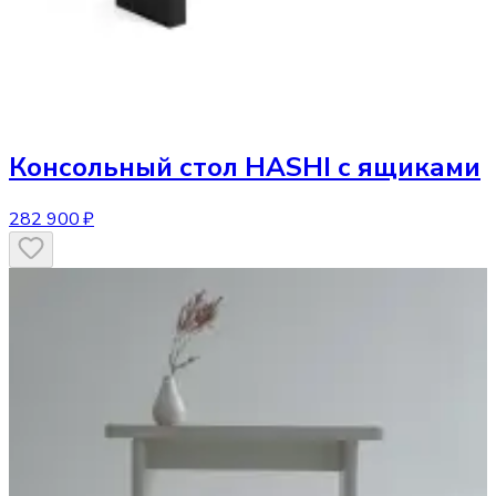
Консольный стол
HASHI с ящиками
282 900 ₽