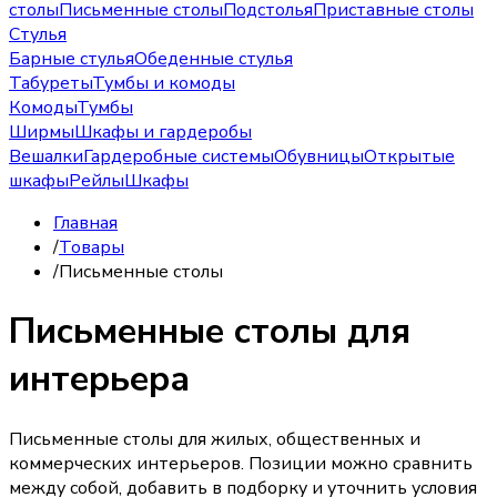
столы
Письменные столы
Подстолья
Приставные столы
Стулья
Барные стулья
Обеденные стулья
Табуреты
Тумбы и комоды
Комоды
Тумбы
Ширмы
Шкафы и гардеробы
Вешалки
Гардеробные системы
Обувницы
Открытые
шкафы
Рейлы
Шкафы
Главная
/
Товары
/
Письменные столы
Письменные столы для
интерьера
Письменные столы для жилых, общественных и
коммерческих интерьеров. Позиции можно сравнить
между собой, добавить в подборку и уточнить условия