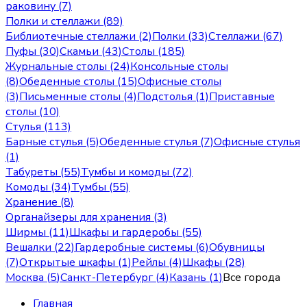
раковину (7)
Полки и стеллажи (89)
Библиотечные стеллажи (2)
Полки (33)
Стеллажи (67)
Пуфы (30)
Скамьи (43)
Столы (185)
Журнальные столы (24)
Консольные столы
(8)
Обеденные столы (15)
Офисные столы
(3)
Письменные столы (4)
Подстолья (1)
Приставные
столы (10)
Стулья (113)
Барные стулья (5)
Обеденные стулья (7)
Офисные стулья
(1)
Табуреты (55)
Тумбы и комоды (72)
Комоды (34)
Тумбы (55)
Хранение (8)
Органайзеры для хранения (3)
Ширмы (11)
Шкафы и гардеробы (55)
Вешалки (22)
Гардеробные системы (6)
Обувницы
(7)
Открытые шкафы (1)
Рейлы (4)
Шкафы (28)
Москва
(
5
)
Санкт-Петербург
(
4
)
Казань
(
1
)
Все города
Главная