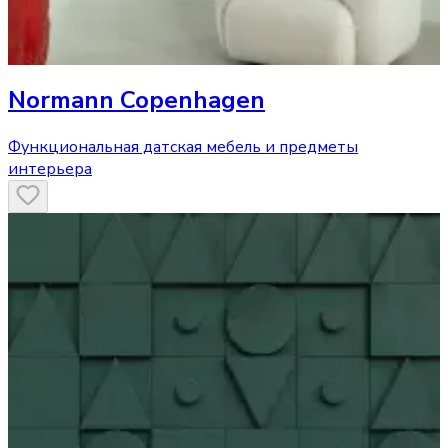
Normann Copenhagen
Функциональная датская мебель и предметы
интерьера