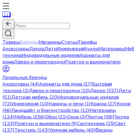
Товары
Бренды
Магазины
Статьи
Тарифы
Аксессуары
Декор
Дети
Инженерия
Кухни
Материалы
Меб
техника
Индивидульные изделия
Ароматы для
дома
Двери и перегородки
Розетки и выключатели
Локальные бренды
Аксессуары (44)
Ароматы для дома (27)
Бытовая
техника (2)
Двери и перегородки (10)
Декор (337)
Дети
(51)
Детская мебель (20)
Индивидуальные изделия
(72)
Инженерия (10)
Камины и печи (1)
Краска (27)
Кухня
(46)
Ландшафт и благоустройство (12)
Материалы
(124)
Мебель (256)
Обои (21)
Окна (2)
Плитка (38)
Посуда
(133)
Розетки и выключатели (9)
Сантехника (25)
Свет
(137)
Текстиль (143)
Уличная мебель (40)
Фасады