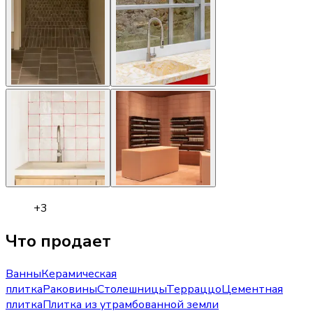
+
3
Что продает
Ванны
Керамическая
плитка
Раковины
Столешницы
Терраццо
Цементная
плитка
Плитка из утрамбованной земли