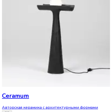
Ceramum
Авторская керамика с архитектурными формами