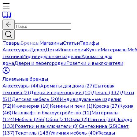
Товары
Бренды
Магазины
Статьи
Тарифы
Аксессуары
Декор
Дети
Инженерия
Кухни
Материалы
Меб
техника
Индивидульные изделия
Ароматы для
дома
Двери и перегородки
Розетки и выключатели
Локальные бренды
Аксессуары (44)
Ароматы для дома (27)
Бытовая
техника (2)
Двери и перегородки (10)
Декор (337)
Дети
(51)
Детская мебель (20)
Индивидуальные изделия
(72)
Инженерия (10)
Камины и печи (1)
Краска (27)
Кухня
(46)
Ландшафт и благоустройство (12)
Материалы
(124)
Мебель (256)
Обои (21)
Окна (2)
Плитка (38)
Посуда
(133)
Розетки и выключатели (9)
Сантехника (25)
Свет
(137)
Текстиль (143)
Уличная мебель (40)
Фасады