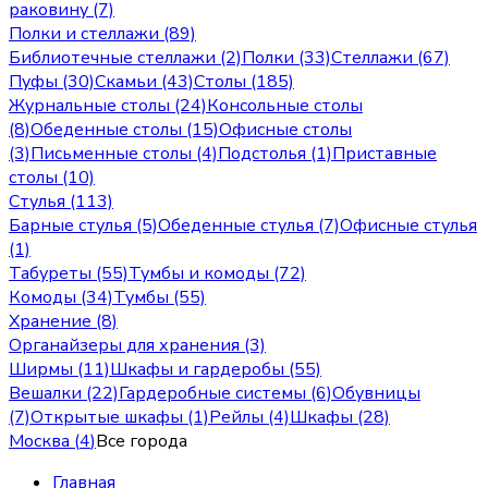
раковину (7)
Полки и стеллажи (89)
Библиотечные стеллажи (2)
Полки (33)
Стеллажи (67)
Пуфы (30)
Скамьи (43)
Столы (185)
Журнальные столы (24)
Консольные столы
(8)
Обеденные столы (15)
Офисные столы
(3)
Письменные столы (4)
Подстолья (1)
Приставные
столы (10)
Стулья (113)
Барные стулья (5)
Обеденные стулья (7)
Офисные стулья
(1)
Табуреты (55)
Тумбы и комоды (72)
Комоды (34)
Тумбы (55)
Хранение (8)
Органайзеры для хранения (3)
Ширмы (11)
Шкафы и гардеробы (55)
Вешалки (22)
Гардеробные системы (6)
Обувницы
(7)
Открытые шкафы (1)
Рейлы (4)
Шкафы (28)
Москва
(
4
)
Все города
Главная