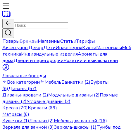
Товары
Бренды
Магазины
Статьи
Тарифы
Аксессуары
Декор
Дети
Инженерия
Кухни
Материалы
Меб
техника
Индивидульные изделия
Ароматы для
дома
Двери и перегородки
Розетки и выключатели
Локальные бренды
Все категории
Мебель
Банкетки (2)
Буфеты
(8)
Диваны (57)
Диваны-кровати (2)
Модульные диваны (2)
Прямые
диваны (2)
Угловые диваны (2)
Кресла (70)
Кровати (69)
Матрасы (6)
Кушетки (1)
Люльки (2)
Мебель для ванной (16)
Зеркала для ванной (3)
Зеркала-шкафы (1)
Тумбы под