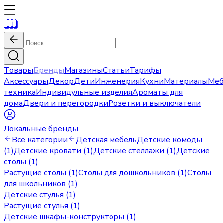
Товары
Бренды
Магазины
Статьи
Тарифы
Аксессуары
Декор
Дети
Инженерия
Кухни
Материалы
Меб
техника
Индивидульные изделия
Ароматы для
дома
Двери и перегородки
Розетки и выключатели
Локальные бренды
Все категории
Детская мебель
Детские комоды
(1)
Детские кровати (1)
Детские стеллажи (1)
Детские
столы (1)
Растущие столы (1)
Столы для дошкольников (1)
Столы
для школьников (1)
Детские стулья (1)
Растущие стулья (1)
Детские шкафы-конструкторы (1)