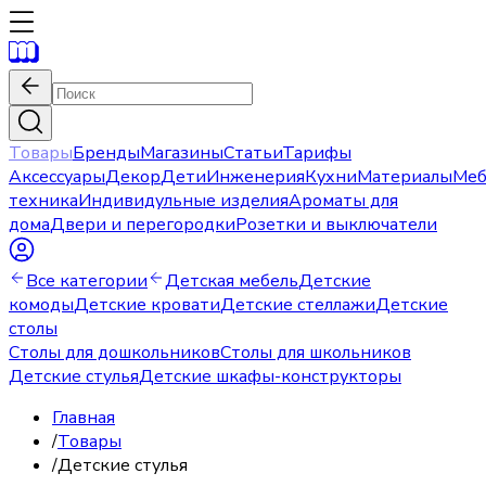
Товары
Бренды
Магазины
Статьи
Тарифы
Аксессуары
Декор
Дети
Инженерия
Кухни
Материалы
Меб
техника
Индивидульные изделия
Ароматы для
дома
Двери и перегородки
Розетки и выключатели
Все категории
Детская мебель
Детские
комоды
Детские кровати
Детские стеллажи
Детские
столы
Столы для дошкольников
Столы для школьников
Детские стулья
Детские шкафы-конструкторы
Главная
/
Товары
/
Детские стулья