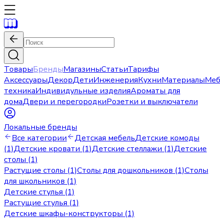
Товары
Бренды
Магазины
Статьи
Тарифы
Аксессуары
Декор
Дети
Инженерия
Кухни
Материалы
Меб
техника
Индивидульные изделия
Ароматы для
дома
Двери и перегородки
Розетки и выключатели
Локальные бренды
Все категории
Детская мебель
Детские комоды
(1)
Детские кровати (1)
Детские стеллажи (1)
Детские
столы (1)
Растущие столы (1)
Столы для дошкольников (1)
Столы
для школьников (1)
Детские стулья (1)
Растущие стулья (1)
Детские шкафы-конструкторы (1)