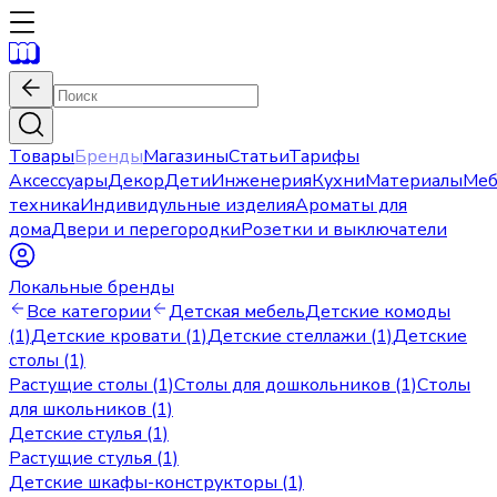
Товары
Бренды
Магазины
Статьи
Тарифы
Аксессуары
Декор
Дети
Инженерия
Кухни
Материалы
Меб
техника
Индивидульные изделия
Ароматы для
дома
Двери и перегородки
Розетки и выключатели
Локальные бренды
Все категории
Детская мебель
Детские комоды
(1)
Детские кровати (1)
Детские стеллажи (1)
Детские
столы (1)
Растущие столы (1)
Столы для дошкольников (1)
Столы
для школьников (1)
Детские стулья (1)
Растущие стулья (1)
Детские шкафы-конструкторы (1)