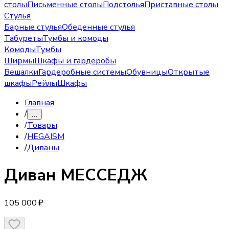
столы
Письменные столы
Подстолья
Приставные столы
Стулья
Барные стулья
Обеденные стулья
Табуреты
Тумбы и комоды
Комоды
Тумбы
Ширмы
Шкафы и гардеробы
Вешалки
Гардеробные системы
Обувницы
Открытые
шкафы
Рейлы
Шкафы
Главная
/
…
/
Товары
/
HEGAISM
/
Диваны
Диван
МЕССЕДЖ
105 000 ₽