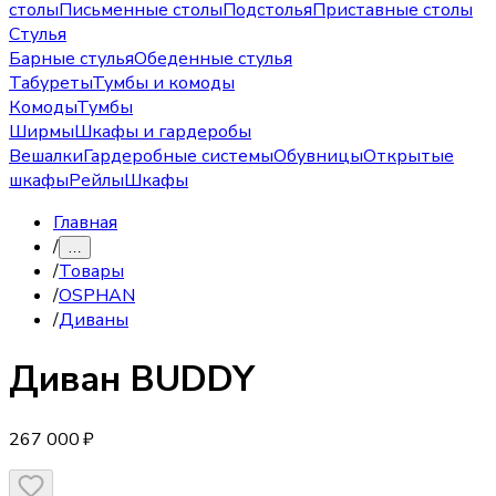
столы
Письменные столы
Подстолья
Приставные столы
Стулья
Барные стулья
Обеденные стулья
Табуреты
Тумбы и комоды
Комоды
Тумбы
Ширмы
Шкафы и гардеробы
Вешалки
Гардеробные системы
Обувницы
Открытые
шкафы
Рейлы
Шкафы
Главная
/
…
/
Товары
/
OSPHAN
/
Диваны
Диван
BUDDY
267 000 ₽