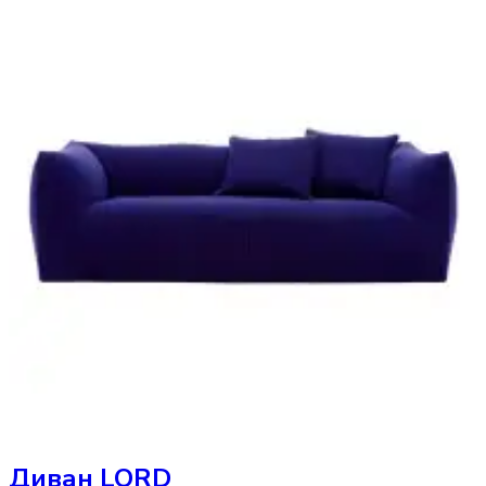
Диван
LORD