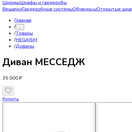
Ширмы
Шкафы и гардеробы
Вешалки
Гардеробные системы
Обувницы
Открытые шка
Главная
/
…
/
Товары
/
HEGAISM
/
Диваны
Диван
МЕССЕДЖ
35 000 ₽
Купить