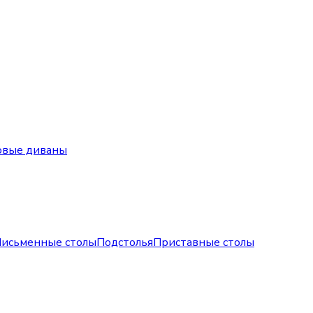
овые диваны
исьменные столы
Подстолья
Приставные столы