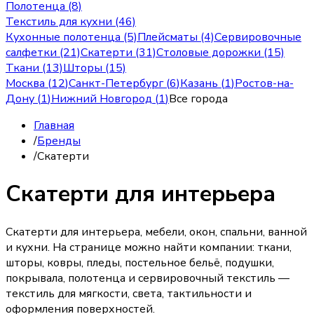
Полотенца (8)
Текстиль для кухни (46)
Кухонные полотенца (5)
Плейсматы (4)
Сервировочные
салфетки (21)
Скатерти (31)
Столовые дорожки (15)
Ткани (13)
Шторы (15)
Москва
(
12
)
Санкт-Петербург
(
6
)
Казань
(
1
)
Ростов-на-
Дону
(
1
)
Нижний Новгород
(
1
)
Все города
Главная
/
Бренды
/
Скатерти
Скатерти для интерьера
Скатерти для интерьера, мебели, окон, спальни, ванной
и кухни. На странице можно найти компании: ткани,
шторы, ковры, пледы, постельное бельё, подушки,
покрывала, полотенца и сервировочный текстиль —
текстиль для мягкости, света, тактильности и
оформления поверхностей.