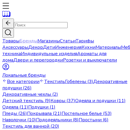
Товары
Бренды
Магазины
Статьи
Тарифы
Аксессуары
Декор
Дети
Инженерия
Кухни
Материалы
Меб
техника
Индивидульные изделия
Ароматы для
дома
Двери и перегородки
Розетки и выключатели
Локальные бренды
Все категории
Текстиль
Гобелены (3)
Декоративные
подушки (26)
Декоративные чехлы (2)
Детский текстиль (9)
Ковры (37)
Одеяла и подушки (11)
Одеяла (11)
Подушки (1)
Пледы (26)
Покрывала (21)
Постельное белье (53)
Наволочки (10)
Пододеяльники (8)
Простыни (6)
Текстиль для ванной (20)