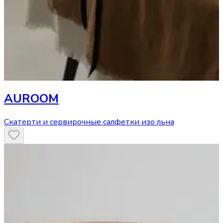
AUROOM
Скатерти и сервирочные салфетки изо льна