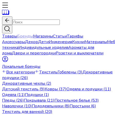
Товары
Бренды
Магазины
Статьи
Тарифы
Аксессуары
Декор
Дети
Инженерия
Кухни
Материалы
Меб
техника
Индивидульные изделия
Ароматы для
дома
Двери и перегородки
Розетки и выключатели
Локальные бренды
Все категории
Текстиль
Гобелены (3)
Декоративные
подушки (26)
Декоративные чехлы (2)
Детский текстиль (9)
Ковры (37)
Одеяла и подушки (11)
Одеяла (11)
Подушки (1)
Пледы (26)
Покрывала (21)
Постельное белье (53)
Наволочки (10)
Пододеяльники (8)
Простыни (6)
Текстиль для ванной (20)