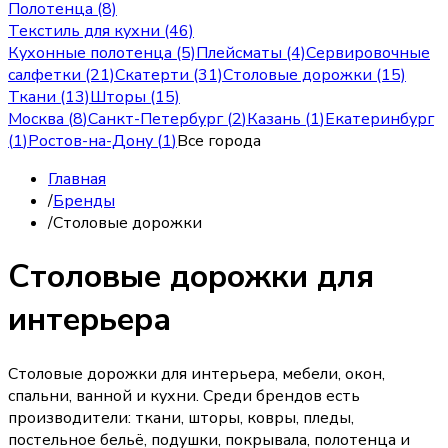
Полотенца (8)
Текстиль для кухни (46)
Кухонные полотенца (5)
Плейсматы (4)
Сервировочные
салфетки (21)
Скатерти (31)
Столовые дорожки (15)
Ткани (13)
Шторы (15)
Москва
(
8
)
Санкт-Петербург
(
2
)
Казань
(
1
)
Екатеринбург
(
1
)
Ростов-на-Дону
(
1
)
Все города
Главная
/
Бренды
/
Столовые дорожки
Столовые дорожки для
интерьера
Столовые дорожки для интерьера, мебели, окон,
спальни, ванной и кухни. Среди брендов есть
производители: ткани, шторы, ковры, пледы,
постельное бельё, подушки, покрывала, полотенца и