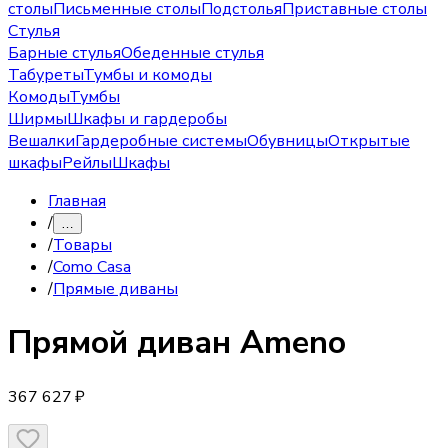
столы
Письменные столы
Подстолья
Приставные столы
Стулья
Барные стулья
Обеденные стулья
Табуреты
Тумбы и комоды
Комоды
Тумбы
Ширмы
Шкафы и гардеробы
Вешалки
Гардеробные системы
Обувницы
Открытые
шкафы
Рейлы
Шкафы
Главная
/
…
/
Товары
/
Como Casa
/
Прямые диваны
Прямой диван
Ameno
367 627 ₽