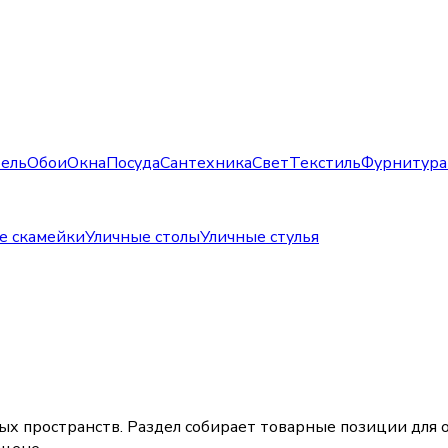
ель
Обои
Окна
Посуда
Сантехника
Свет
Текстиль
Фурнитура
е скамейки
Уличные столы
Уличные стулья
ных пространств. Раздел собирает товарные позиции для