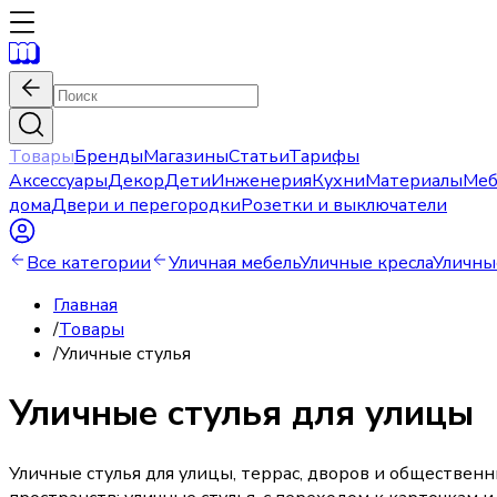
Товары
Бренды
Магазины
Статьи
Тарифы
Аксессуары
Декор
Дети
Инженерия
Кухни
Материалы
Меб
дома
Двери и перегородки
Розетки и выключатели
Все категории
Уличная мебель
Уличные кресла
Уличны
Главная
/
Товары
/
Уличные стулья
Уличные стулья для улицы
Уличные стулья для улицы, террас, дворов и обществен