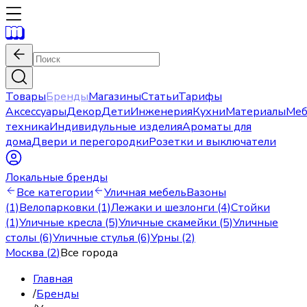
Товары
Бренды
Магазины
Статьи
Тарифы
Аксессуары
Декор
Дети
Инженерия
Кухни
Материалы
Меб
техника
Индивидульные изделия
Ароматы для
дома
Двери и перегородки
Розетки и выключатели
Локальные бренды
Все категории
Уличная мебель
Вазоны
(1)
Велопарковки (1)
Лежаки и шезлонги (4)
Стойки
(1)
Уличные кресла (5)
Уличные скамейки (5)
Уличные
столы (6)
Уличные стулья (6)
Урны (2)
Москва
(
2
)
Все города
Главная
/
Бренды