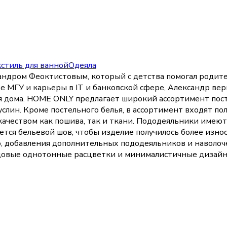
стиль для ванной
Одеяла
ндром Феоктистовым, который с детства помогал родител
е МГУ и карьеры в IT и банковской сфере, Александр верн
 дома. HOME ONLY предлагает широкий ассортимент посте
муслин. Кроме постельного белья, в ассортимент входят по
 качеством как пошива, так и ткани. Пододеяльники име
уется бельевой шов, чтобы изделие получилось более из
, добавления дополнительных пододеяльников и наволоче
ндовые однотонные расцветки и минималистичные дизайны