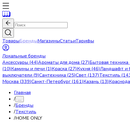
Товары
Бренды
Магазины
Статьи
Тарифы
Локальные бренды
Аксессуары (44)
Ароматы для дома (27)
Бытовая техника 
(10)
Камины и печи (1)
Краска (27)
Кухня (46)
Ландшафт и б
выключатели (9)
Сантехника (25)
Свет (137)
Текстиль (14
Москва
(
339
)
Санкт-Петербург
(
161
)
Казань
(
13
)
Краснод
Главная
/
…
/
Бренды
/
Текстиль
/
HOME ONLY