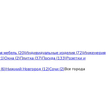
я мебель (20)
Индивидуальные изделия (72)
Инженерия
21)
Окна (2)
Плитка (37)
Посуда (133)
Розетки и
(
6
)
Нижний Новгород
(
12
)
Сочи
(
2
)
Все города