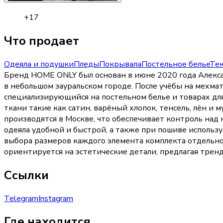
+
17
Что продает
Одеяла и подушки
Пледы
Покрывала
Постельное белье
Тек
Бренд HOME ONLY был основан в июне 2020 года Алекса
в небольшом зауральском городе. После учёбы на мехмат
специализирующийся на постельном белье и товарах для
ткани такие как сатин, варёный хлопок, тенсель, лён и 
производятся в Москве, что обеспечивает контроль над
одеяла удобной и быстрой, а также при пошиве использ
выбора размеров каждого элемента комплекта отдельно
ориентируется на эстетические детали, предлагая тре
Ссылки
Telegram
Instagram
Где находится