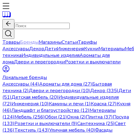
Товары
Бренды
Магазины
Статьи
Тарифы
Аксессуары
Декор
Дети
Инженерия
Кухни
Материалы
Меб
техника
Индивидульные изделия
Ароматы для
дома
Двери и перегородки
Розетки и выключатели
Локальные бренды
Аксессуары (44)
Ароматы для дома (27)
Бытовая
техника (2)
Двери и перегородки (10)
Декор (335)
Дети
(51)
Детская мебель (20)
Индивидуальные изделия
(72)
Инженерия (10)
Камины и печи (1)
Краска (27)
Кухня
(46)
Ландшафт и благоустройство (12)
Материалы
(124)
Мебель (256)
Обои (21)
Окна (2)
Плитка (37)
Посуда
(133)
Розетки и выключатели (9)
Сантехника (25)
Свет
(136)
Текстиль (143)
Уличная мебель (40)
Фасады