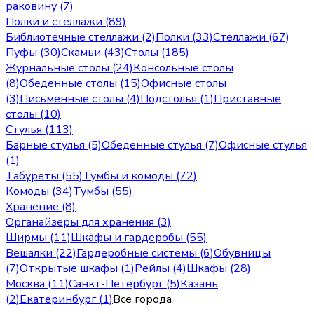
раковину (7)
Полки и стеллажи (89)
Библиотечные стеллажи (2)
Полки (33)
Стеллажи (67)
Пуфы (30)
Скамьи (43)
Столы (185)
Журнальные столы (24)
Консольные столы
(8)
Обеденные столы (15)
Офисные столы
(3)
Письменные столы (4)
Подстолья (1)
Приставные
столы (10)
Стулья (113)
Барные стулья (5)
Обеденные стулья (7)
Офисные стулья
(1)
Табуреты (55)
Тумбы и комоды (72)
Комоды (34)
Тумбы (55)
Хранение (8)
Органайзеры для хранения (3)
Ширмы (11)
Шкафы и гардеробы (55)
Вешалки (22)
Гардеробные системы (6)
Обувницы
(7)
Открытые шкафы (1)
Рейлы (4)
Шкафы (28)
Москва
(
11
)
Санкт-Петербург
(
5
)
Казань
(
2
)
Екатеринбург
(
1
)
Все города