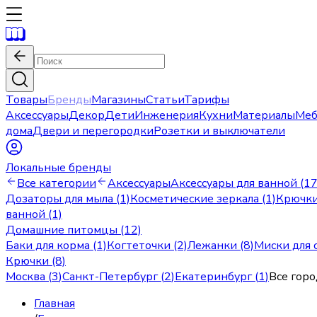
Товары
Бренды
Магазины
Статьи
Тарифы
Аксессуары
Декор
Дети
Инженерия
Кухни
Материалы
Меб
дома
Двери и перегородки
Розетки и выключатели
Локальные бренды
Все категории
Аксессуары
Аксессуары для ванной (17
Дозаторы для мыла (1)
Косметические зеркала (1)
Крючки
ванной (1)
Домашние питомцы (12)
Баки для корма (1)
Когтеточки (2)
Лежанки (8)
Миски для с
Крючки (8)
Москва
(
3
)
Санкт-Петербург
(
2
)
Екатеринбург
(
1
)
Все горо
Главная