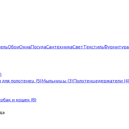
ель
Обои
Окна
Посуда
Сантехника
Свет
Текстиль
Фурнитура
)
 для полотенец (5)
Мыльницы (3)
Полотенцедержатели (4
обак и кошек (8)
да