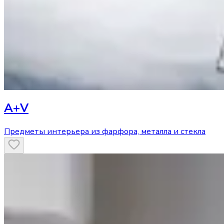
A+V
Предметы интерьера из фарфора, металла и стекла