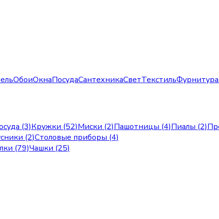
ель
Обои
Окна
Посуда
Сантехника
Свет
Текстиль
Фурнитура
осуда (3)
Кружки (52)
Миски (2)
Пашотницы (4)
Пиалы (2)
Пр
сники (2)
Столовые приборы (4)
лки (79)
Чашки (25)