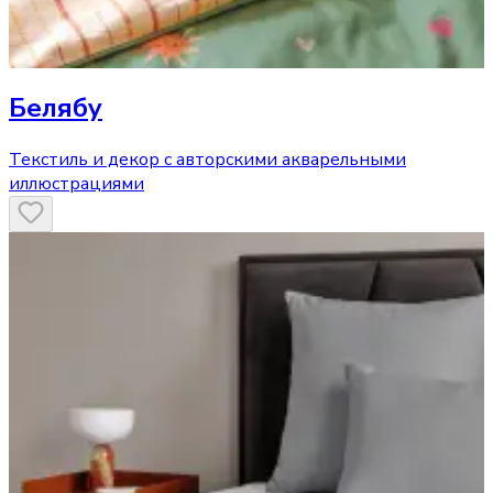
Белябу
Текстиль и декор с авторскими акварельными
иллюстрациями