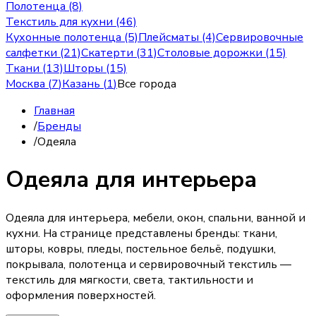
Полотенца (8)
Текстиль для кухни (46)
Кухонные полотенца (5)
Плейсматы (4)
Сервировочные
салфетки (21)
Скатерти (31)
Столовые дорожки (15)
Ткани (13)
Шторы (15)
Москва
(
7
)
Казань
(
1
)
Все города
Главная
/
Бренды
/
Одеяла
Одеяла для интерьера
Одеяла для интерьера, мебели, окон, спальни, ванной и
кухни. На странице представлены бренды: ткани,
шторы, ковры, пледы, постельное бельё, подушки,
покрывала, полотенца и сервировочный текстиль —
текстиль для мягкости, света, тактильности и
оформления поверхностей.