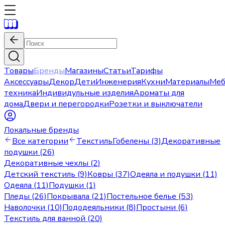
Товары
Бренды
Магазины
Статьи
Тарифы
Аксессуары
Декор
Дети
Инженерия
Кухни
Материалы
Меб
техника
Индивидульные изделия
Ароматы для
дома
Двери и перегородки
Розетки и выключатели
Локальные бренды
Все категории
Текстиль
Гобелены (3)
Декоративные
подушки (26)
Декоративные чехлы (2)
Детский текстиль (9)
Ковры (37)
Одеяла и подушки (11)
Одеяла (11)
Подушки (1)
Пледы (26)
Покрывала (21)
Постельное белье (53)
Наволочки (10)
Пододеяльники (8)
Простыни (6)
Текстиль для ванной (20)