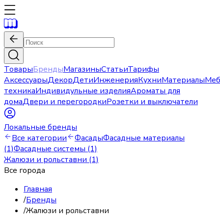
Товары
Бренды
Магазины
Статьи
Тарифы
Аксессуары
Декор
Дети
Инженерия
Кухни
Материалы
Меб
техника
Индивидульные изделия
Ароматы для
дома
Двери и перегородки
Розетки и выключатели
Локальные бренды
Все категории
Фасады
Фасадные материалы
(1)
Фасадные системы (1)
Жалюзи и рольставни (1)
Все города
Главная
/
Бренды
/
Жалюзи и рольставни