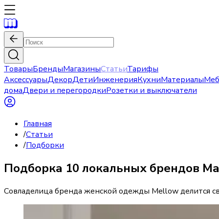
Товары
Бренды
Магазины
Статьи
Тарифы
Аксессуары
Декор
Дети
Инженерия
Кухни
Материалы
Меб
дома
Двери и перегородки
Розетки и выключатели
Главная
/
Статьи
/
Подборки
Подборка 10 локальных брендов Ма
Совладелица бренда женской одежды Mellow делится с