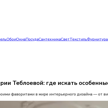
ель
Обои
Окна
Посуда
Сантехника
Свет
Текстиль
Фурнитура
рии Теблоевой: где искать особенн
воими фаворитами в мире интерьерного дизайна — от ви