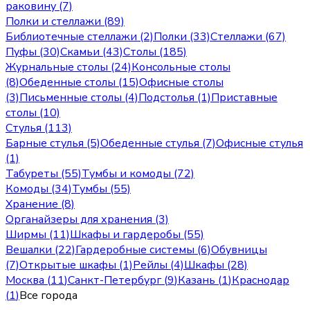
раковину (7)
Полки и стеллажи (89)
Библиотечные стеллажи (2)
Полки (33)
Стеллажи (67)
Пуфы (30)
Скамьи (43)
Столы (185)
Журнальные столы (24)
Консольные столы
(8)
Обеденные столы (15)
Офисные столы
(3)
Письменные столы (4)
Подстолья (1)
Приставные
столы (10)
Стулья (113)
Барные стулья (5)
Обеденные стулья (7)
Офисные стулья
(1)
Табуреты (55)
Тумбы и комоды (72)
Комоды (34)
Тумбы (55)
Хранение (8)
Органайзеры для хранения (3)
Ширмы (11)
Шкафы и гардеробы (55)
Вешалки (22)
Гардеробные системы (6)
Обувницы
(7)
Открытые шкафы (1)
Рейлы (4)
Шкафы (28)
Москва
(
11
)
Санкт-Петербург
(
9
)
Казань
(
1
)
Краснодар
(
1
)
Все города