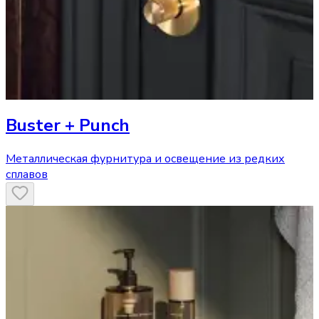
Buster + Punch
Металлическая фурнитура и освещение из редких
сплавов