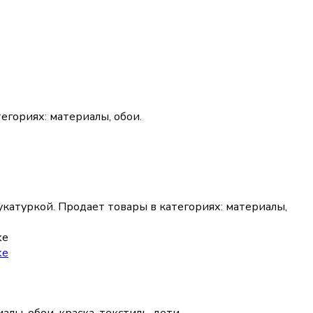
тегориях:
материалы, обои
.
укатуркой.
Продает товары в категориях:
материалы,
ke
ke
алы, обои, краска, текстиль, дети
.