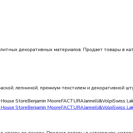
элитных декоративных материалов.
Продает товары в ка
аской, лепниной, премиум-текстилем и декоративной шт
 House Store
Benjamin Moore
FACTURA
Jannelli&Volpi
Swiss La
 House Store
Benjamin Moore
FACTURA
Jannelli&Volpi
Swiss La
т красок до декора.
Продает товары в категориях:
матери