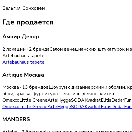
Бельгия, Зонховен
Где продается
Ампир Декор
2 локации · 2 бренда
Салон венецианских штукатурок и 
Arte
bauhaus tapete
Arte
bauhaus tapete
Artique Москва
Москва · 13 брендов
Шоурум с дизайнерскими обоями, кр
обои, краска, фурнитура, текстиль, декор, плитка
.
Omexco
Little Greene
Arte
Hygge
SODA
Kvadrat
Elitis
Dedar
Fun
Omexco
Little Greene
Arte
Hygge
SODA
Kvadrat
Elitis
Dedar
Fun
MANDERS
Artplay · 7 брендов
Интерьерные салоны с материалами о