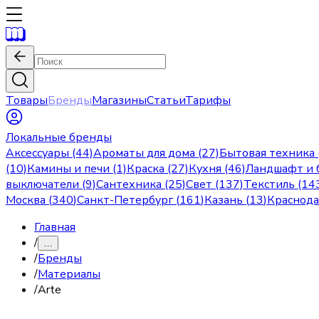
Товары
Бренды
Магазины
Статьи
Тарифы
Локальные бренды
Аксессуары (44)
Ароматы для дома (27)
Бытовая техника 
(10)
Камины и печи (1)
Краска (27)
Кухня (46)
Ландшафт и б
выключатели (9)
Сантехника (25)
Свет (137)
Текстиль (14
Москва
(
340
)
Санкт-Петербург
(
161
)
Казань
(
13
)
Краснод
Главная
/
…
/
Бренды
/
Материалы
/
Arte