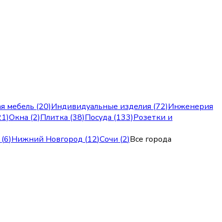
я мебель (20)
Индивидуальные изделия (72)
Инженерия
21)
Окна (2)
Плитка (38)
Посуда (133)
Розетки и
(
6
)
Нижний Новгород
(
12
)
Сочи
(
2
)
Все города