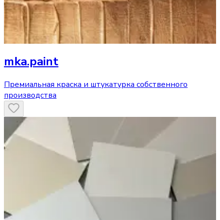
mka.paint
Премиальная краска и штукатурка собственного
производства