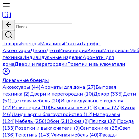
Товары
Бренды
Магазины
Статьи
Тарифы
Аксессуары
Декор
Дети
Инженерия
Кухни
Материалы
Меб
техника
Индивидульные изделия
Ароматы для
дома
Двери и перегородки
Розетки и выключатели
Локальные бренды
Аксессуары (44)
Ароматы для дома (27)
Бытовая
техника (2)
Двери и перегородки (10)
Декор (335)
Дети
(51)
Детская мебель (20)
Индивидуальные изделия
(72)
Инженерия (10)
Камины и печи (1)
Краска (27)
Кухня
(46)
Ландшафт и благоустройство (12)
Материалы
(124)
Мебель (256)
Обои (21)
Окна (2)
Плитка (37)
Посуда
(133)
Розетки и выключатели (9)
Сантехника (25)
Свет
(136)
Текстиль (143)
Уличная мебель (40)
Фасады