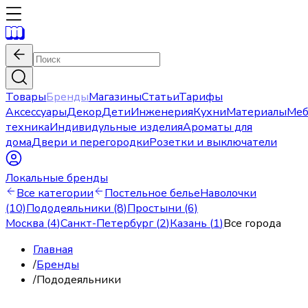
Товары
Бренды
Магазины
Статьи
Тарифы
Аксессуары
Декор
Дети
Инженерия
Кухни
Материалы
Меб
техника
Индивидульные изделия
Ароматы для
дома
Двери и перегородки
Розетки и выключатели
Локальные бренды
Все категории
Постельное белье
Наволочки
(10)
Пододеяльники (8)
Простыни (6)
Москва
(
4
)
Санкт-Петербург
(
2
)
Казань
(
1
)
Все города
Главная
/
Бренды
/
Пододеяльники