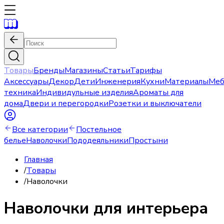
Товары
Бренды
Магазины
Статьи
Тарифы
Аксессуары
Декор
Дети
Инженерия
Кухни
Материалы
Меб
техника
Индивидульные изделия
Ароматы для
дома
Двери и перегородки
Розетки и выключатели
Все категории
Постельное
белье
Наволочки
Пододеяльники
Простыни
Главная
/
Товары
/
Наволочки
Наволочки для интерьера