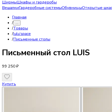
Ширмы
Шкафы и гардеробы
Вешалки
Гардеробные системы
Обувницы
Открытые шка
Главная
/
…
/
Товары
/
lulu’space
/
Письменные столы
Письменный стол
LUIS
99 250 ₽
Купить