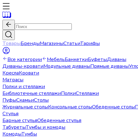
Товары
Бренды
Магазины
Статьи
Тарифы
Все категории
Мебель
Банкетки
Буфеты
Диваны
Диваны-кровати
Модульные диваны
Прямые диваны
Угл
Кресла
Кровати
Матрасы
Полки и стеллажи
Библиотечные стеллажи
Полки
Стеллажи
Пуфы
Скамьи
Столы
Журнальные столы
Консольные столы
Обеденные столы
П
Стулья
Барные стулья
Обеденные стулья
Табуреты
Тумбы и комоды
Комоды
Тумбы