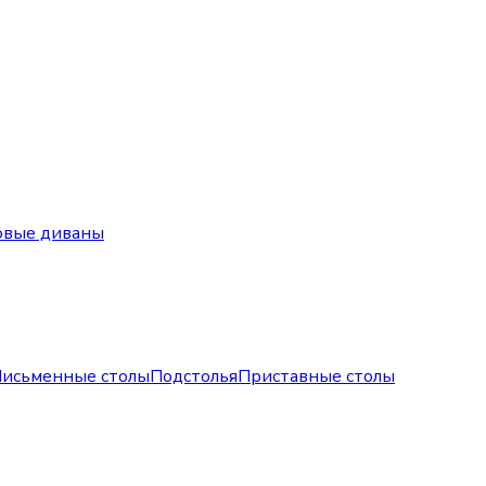
овые диваны
исьменные столы
Подстолья
Приставные столы