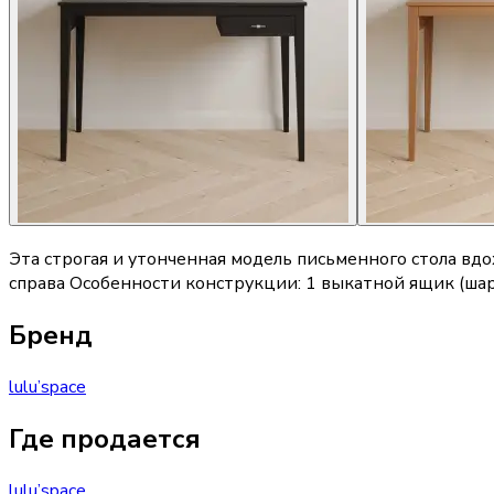
Эта строгая и утонченная модель письменного стола вд
справа Особенности конструкции: 1 выкатной ящик (шар
Бренд
lulu’space
Где продается
lulu’space