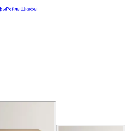
фы
Рейлы
Шкафы