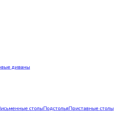
овые диваны
исьменные столы
Подстолья
Приставные столы