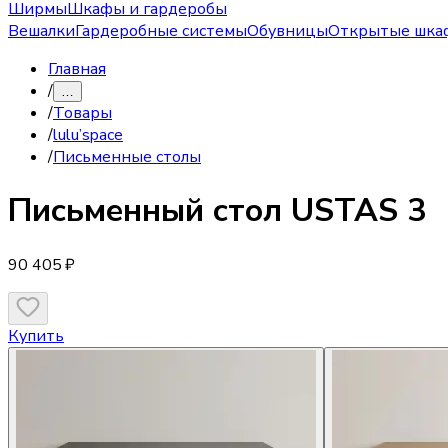
Ширмы
Шкафы и гардеробы
Вешалки
Гардеробные системы
Обувницы
Открытые шка
Главная
/
…
/
Товары
/
lulu’space
/
Письменные столы
Письменный стол
USTAS 3
90 405 ₽
Купить