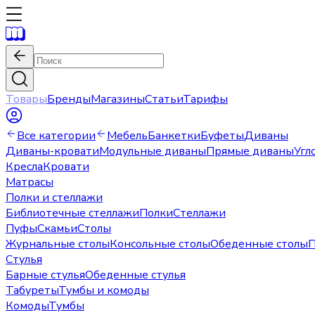
Товары
Бренды
Магазины
Статьи
Тарифы
Все категории
Мебель
Банкетки
Буфеты
Диваны
Диваны-кровати
Модульные диваны
Прямые диваны
Угл
Кресла
Кровати
Матрасы
Полки и стеллажи
Библиотечные стеллажи
Полки
Стеллажи
Пуфы
Скамьи
Столы
Журнальные столы
Консольные столы
Обеденные столы
П
Стулья
Барные стулья
Обеденные стулья
Табуреты
Тумбы и комоды
Комоды
Тумбы