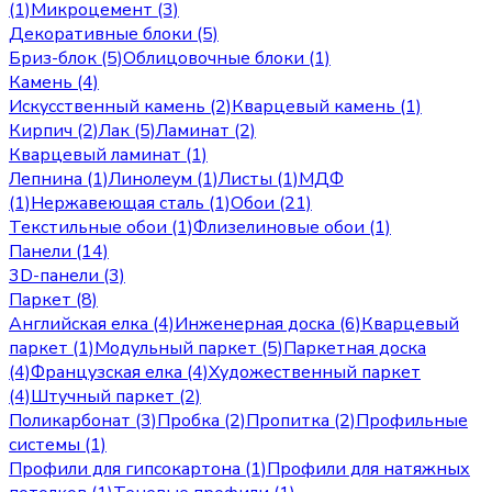
(1)
Микроцемент (3)
Декоративные блоки (5)
Бриз-блок (5)
Облицовочные блоки (1)
Камень (4)
Искусственный камень (2)
Кварцевый камень (1)
Кирпич (2)
Лак (5)
Ламинат (2)
Кварцевый ламинат (1)
Лепнина (1)
Линолеум (1)
Листы (1)
МДФ
(1)
Нержавеющая сталь (1)
Обои (21)
Текстильные обои (1)
Флизелиновые обои (1)
Панели (14)
3D-панели (3)
Паркет (8)
Английская елка (4)
Инженерная доска (6)
Кварцевый
паркет (1)
Модульный паркет (5)
Паркетная доска
(4)
Французская елка (4)
Художественный паркет
(4)
Штучный паркет (2)
Поликарбонат (3)
Пробка (2)
Пропитка (2)
Профильные
системы (1)
Профили для гипсокартона (1)
Профили для натяжных