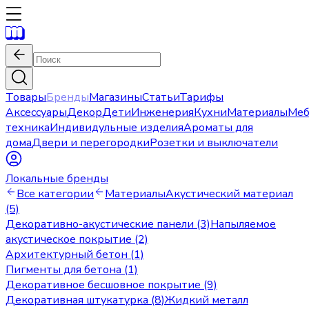
Товары
Бренды
Магазины
Статьи
Тарифы
Аксессуары
Декор
Дети
Инженерия
Кухни
Материалы
Меб
техника
Индивидульные изделия
Ароматы для
дома
Двери и перегородки
Розетки и выключатели
Локальные бренды
Все категории
Материалы
Акустический материал
(5)
Декоративно-акустические панели (3)
Напыляемое
акустическое покрытие (2)
Архитектурный бетон (1)
Пигменты для бетона (1)
Декоративное бесшовное покрытие (9)
Декоративная штукатурка (8)
Жидкий металл