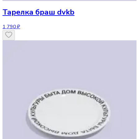
Тарелка
браш dvkb
1 790 ₽