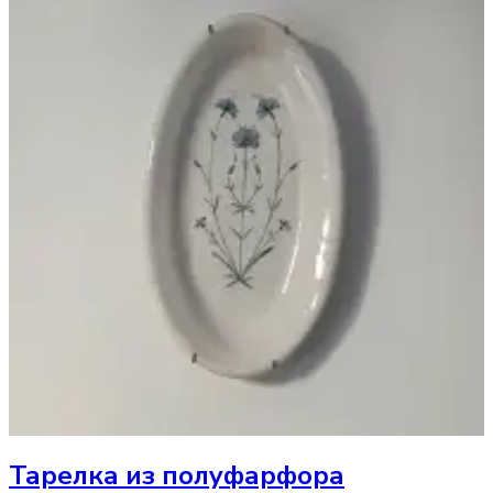
Тарелка
из полуфарфора