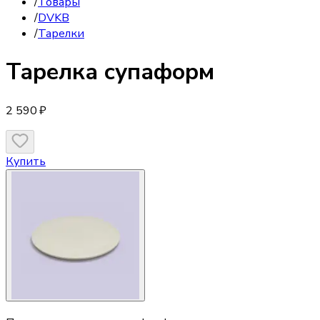
/
Товары
/
DVKB
/
Тарелки
Тарелка
супаформ
2 590 ₽
Купить