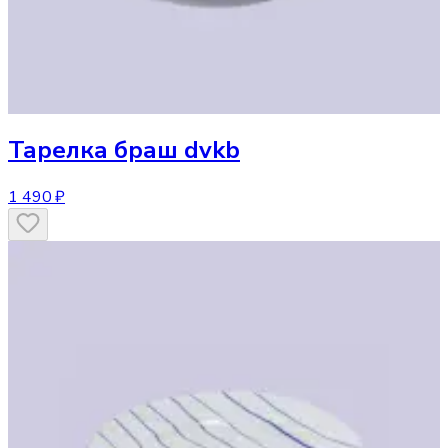
Тарелка
браш dvkb
1 490 ₽