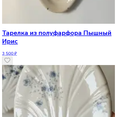
Тарелка
из полуфарфора Пышный
Ирис
3 500 ₽