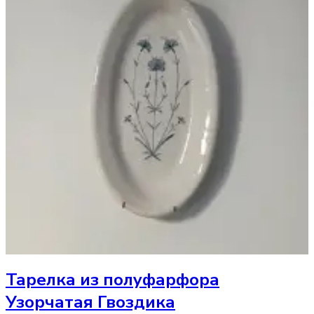
Тарелка
из полуфарфора
Узорчатая Гвоздика