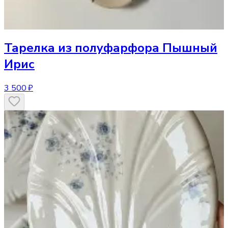
Тарелка
из полуфарфора Пышный
Ирис
3 500 ₽