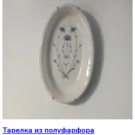
Тарелка
из полуфарфора