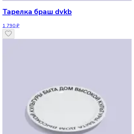
Тарелка
браш dvkb
1 790 ₽