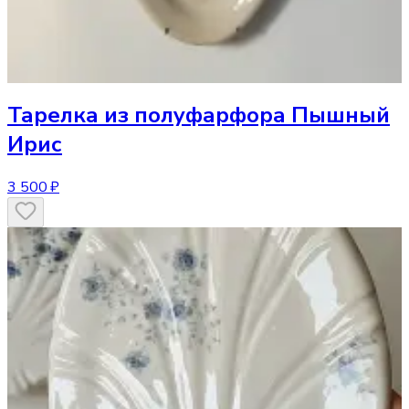
Тарелка
из полуфарфора Пышный
Ирис
3 500 ₽