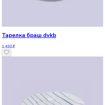
Тарелка
браш dvkb
1 490 ₽