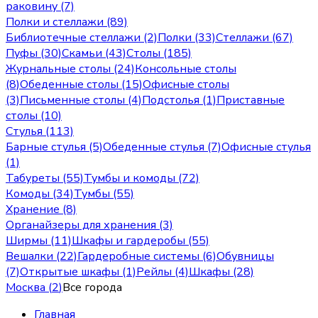
раковину (7)
Полки и стеллажи (89)
Библиотечные стеллажи (2)
Полки (33)
Стеллажи (67)
Пуфы (30)
Скамьи (43)
Столы (185)
Журнальные столы (24)
Консольные столы
(8)
Обеденные столы (15)
Офисные столы
(3)
Письменные столы (4)
Подстолья (1)
Приставные
столы (10)
Стулья (113)
Барные стулья (5)
Обеденные стулья (7)
Офисные стулья
(1)
Табуреты (55)
Тумбы и комоды (72)
Комоды (34)
Тумбы (55)
Хранение (8)
Органайзеры для хранения (3)
Ширмы (11)
Шкафы и гардеробы (55)
Вешалки (22)
Гардеробные системы (6)
Обувницы
(7)
Открытые шкафы (1)
Рейлы (4)
Шкафы (28)
Москва
(
2
)
Все города
Главная