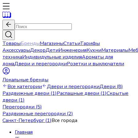
Товары
Бренды
Магазины
Статьи
Тарифы
Аксессуары
Декор
Дети
Инженерия
Кухни
Материалы
Меб
техника
Индивидульные изделия
Ароматы для
дома
Двери и перегородки
Розетки и выключатели
Локальные бренды
Все категории
Двери и перегородки
Двери (8)
Раздвижные двери (1)
Распашные двери (1)
Скрытые
двери (1)
Перегородки (5)
Раздвижные перегородки (2)
Санкт-Петербург
(
1
)
Все города
Главная