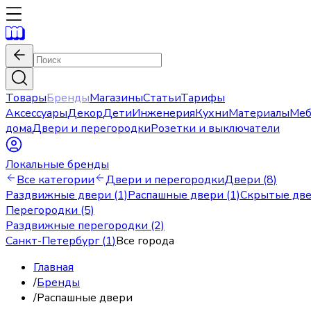
Товары
Бренды
Магазины
Статьи
Тарифы
Аксессуары
Декор
Дети
Инженерия
Кухни
Материалы
Меб
дома
Двери и перегородки
Розетки и выключатели
Локальные бренды
Все категории
Двери и перегородки
Двери (8)
Раздвижные двери (1)
Распашные двери (1)
Скрытые две
Перегородки (5)
Раздвижные перегородки (2)
Санкт-Петербург
(
1
)
Все города
Главная
/
Бренды
/
Распашные двери