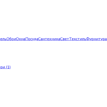
ель
Обои
Окна
Посуда
Сантехника
Свет
Текстиль
Фурнитура
ри (1)